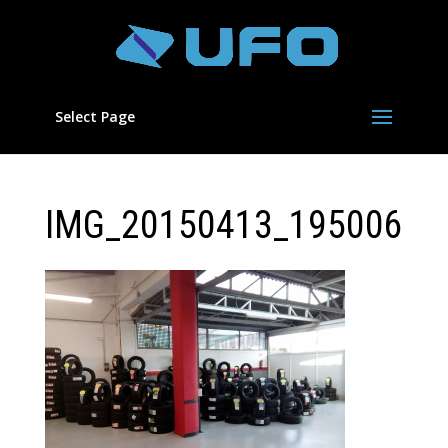
Select Page
IMG_20150413_195006