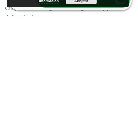
Aceptar
información
compromete la seguridad del agricultor y puede
dañar el cultivo.
En
UFO Servi Roda
, taller de referencia en Cambrils,
disponemos de
neumáticos para tractores
agrícolas
de todas las medidas y tipos: tracción,
dirección, flotación e industriales. Trabajamos con
las marcas líderes del sector y ofrecemos
asesoramiento especializado sin compromiso.
Estamos en
Av. Baix Camp, 34, Cambrils
. Consulta
disponibilidad por teléfono o WhatsApp antes de
venir para medidas especiales o referencias
específicas.