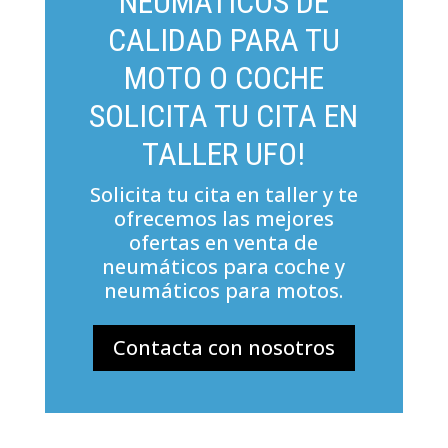
NEUMÁTICOS DE
CALIDAD PARA TU
MOTO O COCHE
SOLICITA TU CITA EN
TALLER UFO!
Solicita tu cita en taller y te
ofrecemos las mejores
ofertas en venta de
neumáticos para coche y
neumáticos para motos.
Contacta con nosotros