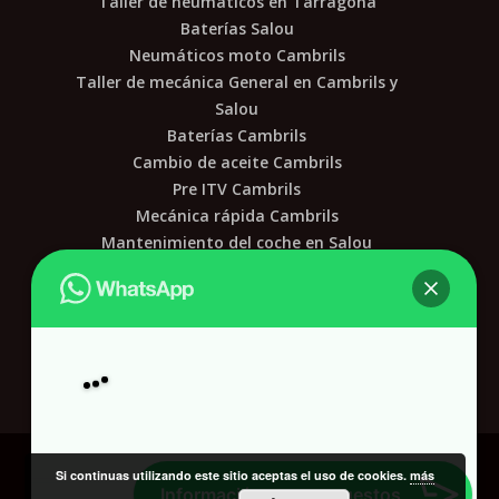
Taller de neumáticos en Tarragona
Baterías Salou
Neumáticos moto Cambrils
Taller de mecánica General en Cambrils y
Salou
Baterías Cambrils
Cambio de aceite Cambrils
Pre ITV Cambrils
Mecánica rápida Cambrils
Mantenimiento del coche en Salou
Neumáticos Baix Camp
Taller mecánico en cambrils
Neumáticos para patinetes en Cambrils
Hola
, bienvenido a
UFO Servi Roda
Reparación de neumáticos de patinetes en
Cambrils
Neumáticos para tractores en Cambrils
Si continuas utilizando este sitio aceptas el uso de cookies.
más
Información y presupuestos