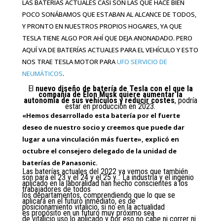
LAS BATERÍAS ACTUALES CASI SON LAS QUE HACE BIEN
POCO SONÁBAMOS QUE ESTABAN AL ALCANCE DE TODOS,
Y PRONTO EN NUESTROS PROPIOS HOGARES, YA QUE
TESLA TIENE ALGO POR AHÍ QUE DEJA ANONADADO. PERO
AQUÍ VA DE BATERÍAS ACTUALES PARA EL VEHÍCULO Y ESTO
NOS TRAE TESLA MOTOR PARA
UFO SERVICIO DE
NEUMÁTICOS
.
El
nuevo diseño de batería de Tesla con el que la
compañía de Elon Musk quiere aumentar la
autonomía de sus vehículos y reducir costes
, podría
estar en producción en 2023.
«Hemos desarrollado esta batería por el fuerte
deseo de nuestro socio y creemos que puede dar
lugar a una vinculación más fuerte», explicó en
octubre el consejero delegado de la unidad de
baterías de Panasonic.
Las baterías actuales del 2022 ya vemos que también
son para el 23 y el 24 y el 25 y… La industria y el ingenio
aplicado en la laboralidad han hecho conscientes a los
trabajadores de todos
los departamentos, comprendiendo que lo que se
aplicará en el futuro inmediato, es de
posicionamiento vitalicio, si no en la actualidad
es propósito en un futuro muy próximo sea
de vitalicio uso lo aplicado y por eso no cabe ni correr ni