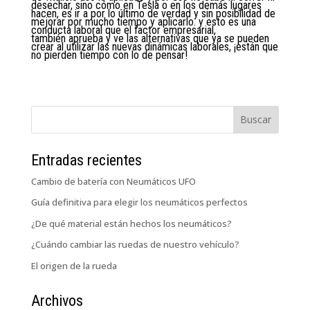
desechar, sino cómo en Tesla o en los demás lugares
hacen, es ir a por lo último de verdad y sin posibilidad de
mejorar por mucho tiempo y aplicarlo. y esto es una
conducta laboral que el factor empresarial,
también aprueba y ve las alternativas que ya se pueden
crear al utilizar las nuevas dinámicas laborales, ¡están que
no pierden tiempo con lo de pensar!
Entradas recientes
Cambio de batería con Neumáticos UFO
Guía definitiva para elegir los neumáticos perfectos
¿De qué material están hechos los neumáticos?
¿Cuándo cambiar las ruedas de nuestro vehículo?
El origen de la rueda
Archivos