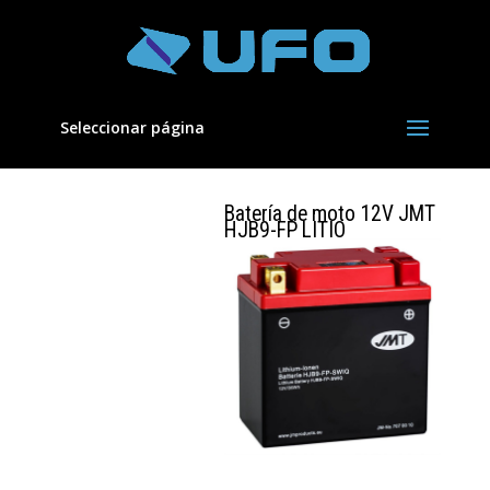
Seleccionar página
Batería de moto 12V JMT
HJB9-FP LITIO