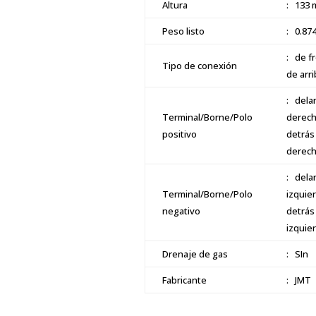
Altura
: 133
Peso listo
: 0.87
: de f
Tipo de conexión
de arri
: dela
Terminal/Borne/Polo
derec
positivo
detrás
derec
: dela
Terminal/Borne/Polo
izquie
negativo
detrás
izquie
Drenaje de gas
: SIn
Fabricante
: JMT