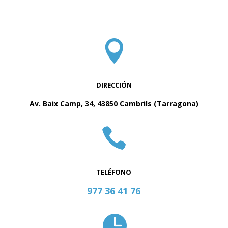

DIRECCIÓN
Av. Baix Camp, 34, 43850 Cambrils (Tarragona)

TELÉFONO
977 36 41 76
