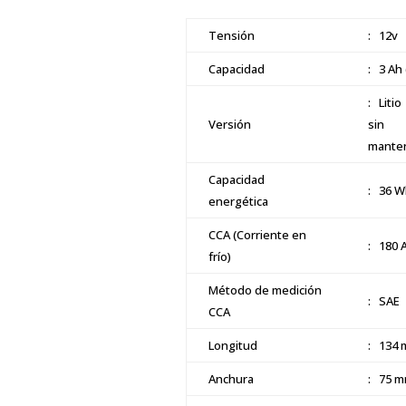
Tensión
: 12v
Capacidad
: 3 Ah 
: Litio
Versión
sin
mante
Capacidad
: 36 W
energética
CCA (Corriente en
: 180 
frío)
Método de medición
: SAE
CCA
Longitud
: 134
Anchura
: 75 